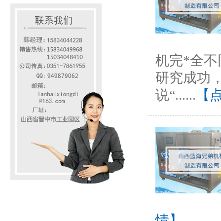
机完*全不
研究成功，
说“......
【
情】